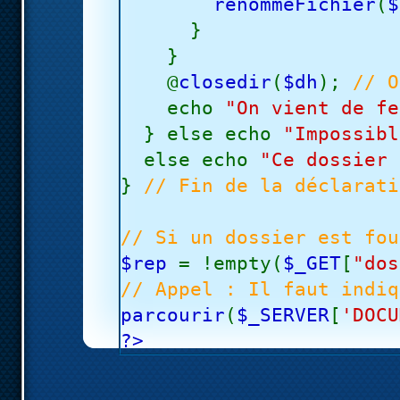
renommeFichier
(
$
}
}
@
closedir
(
$dh
);
// O
echo
"On vient de fe
} else echo
"Impossibl
else echo
"Ce dossier 
}
// Fin de la déclarati
// Si un dossier est fou
$rep
= !empty(
$_GET
[
"dos
// Appel : Il faut indiq
parcourir
(
$_SERVER
[
'DOCU
?>