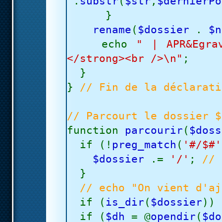
"
.
substr
(
$str
,
$dernierPo
}
rename
(
$dossier
.
$
echo
" | APR&Egra
</strong><br />\n"
;
}
}
// Fin de la déclarati
// Parcourt le dossier 
function
parcourir
(
$doss
if (!
preg_match
(
'#/$#'
$dossier
.=
'/'
;
// 
}
// echo "On vient d'aj
if (
is_dir
(
$dossier
))
if (
$dh
= @
opendir
(
$do