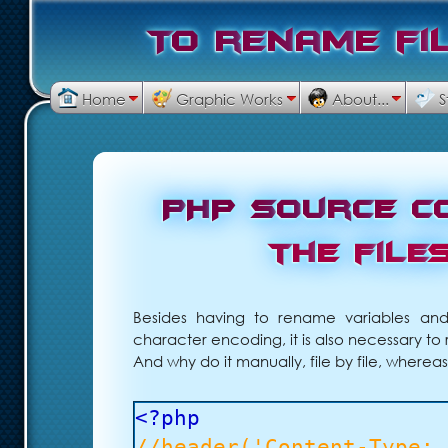
T
o
r
e
n
a
m
e
f
i
Home
Graphic Works
About...
S
P
H
P
s
o
u
r
c
e
c
t
h
e
f
i
l
e
Besides having to rename variables and 
character encoding, it is also necessary t
And why do it manually, file by file, wherea
<?php
//header('Content-Type: 