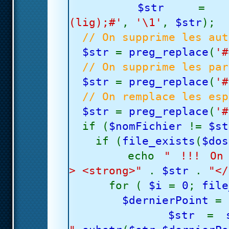
$str
(lig);#'
,
'\1'
,
$str
);
// On supprime les aut
$str
=
preg_replace
(
'#
// On supprime les par
$str
=
preg_replace
(
'#
// On remplace les esp
$str
=
preg_replace
(
'#
if (
$nomFichier
!=
$st
if (
file_exists
(
$do
echo
" !!! On
> <strong>"
.
$str
.
"</
for (
$i
=
0
;
file
$dernierPoint
=
$str
=