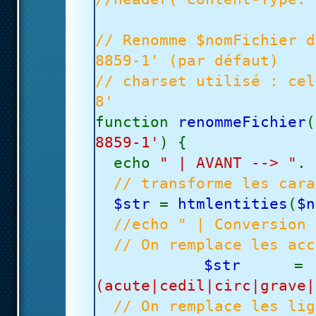
// Renomme $nomFichier d
8859-1' (par défaut)
// charset utilisé : cel
8'
function
renommeFichier
(
8859-1'
) {
echo
" | AVANT --> "
.
// transforme les cara
$str
=
htmlentities
(
$n
//echo " | Conversion 
// On remplace les acc
$str
(acute|cedil|circ|grave|
// On remplace les lig