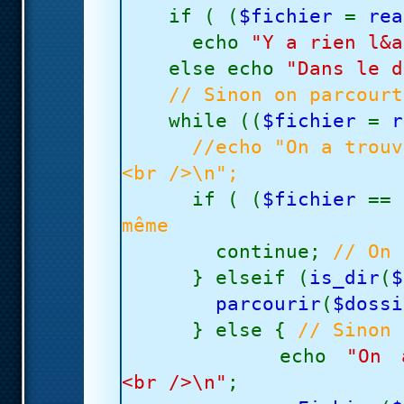
if ( (
$fichier
=
rea
echo
"Y a rien l&a
else echo
"Dans le d
// Sinon on parcourt
while ((
$fichier
=
r
//echo "On a trouv
<br />\n";
if ( (
$fichier
==
même
continue;
// On 
} elseif (
is_dir
(
parcourir
(
$doss
} else {
// Sinon 
echo
"On 
<br />\n"
;