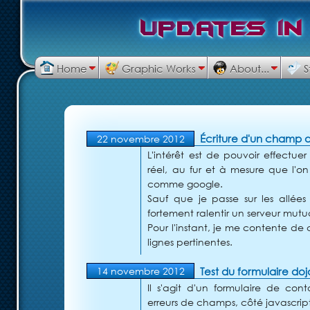
U
p
d
a
t
e
s
i
n
Home
Graphic Works
About...
S
Écriture d'un champ 
22 novembre 2012
L'intérêt est de pouvoir effect
réel, au fur et à mesure que l'o
comme google.
Sauf que je passe sur les allée
fortement ralentir un serveur mutua
Pour l'instant, je me contente de
lignes pertinentes.
Test du formulaire doj
14 novembre 2012
Il s'agit d'un formulaire de con
erreurs de champs, côté javascrip