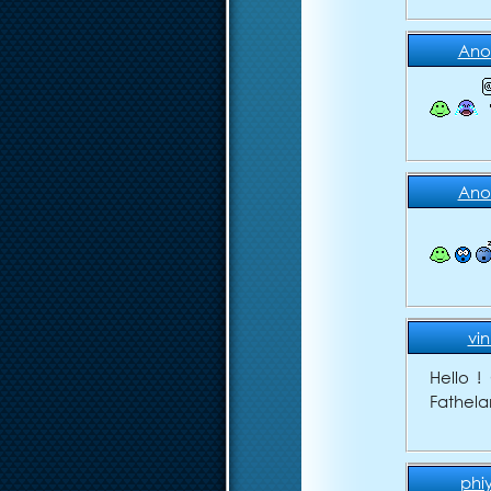
Ano
Ano
vi
Hello !
Fathela
phi