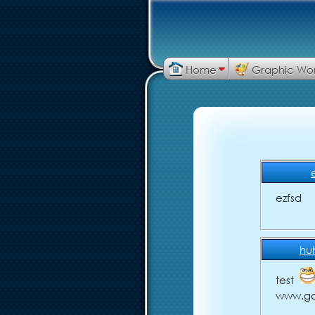
Home
Graphic Wo
ezfsd
hu
test
www.go