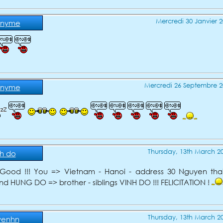
Mercredi 30 Janvier 2
nyme
Mercredi 26 Septembre 2
nyme
Thursday, 13th March 20
nh do
 Good !!! You => Vietnam - Hanoi - address 30 Nguyen tha
nd HUNG DO => brother - siblings VINH DO !!! FELICITATION !
Thursday, 13th March 20
yenhn