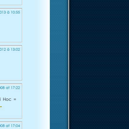
013 à 10:55
012 à 13:02
08 at 17:22
i Hoc =
08 at 17:04