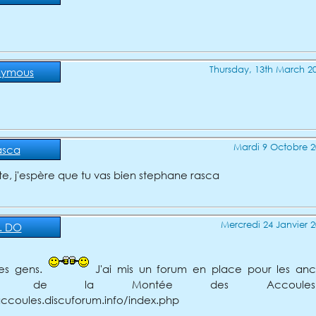
Thursday, 13th March 20
nymous
Mardi 9 Octobre 2
asca
ite, j'espère que tu vas bien stephane rasca
Mercredi 24 Janvier 2
. DO
les gens.
J'ai mis un forum en place pour les anc
cole de la Montée des Accoul
accoules.discuforum.info/index.php