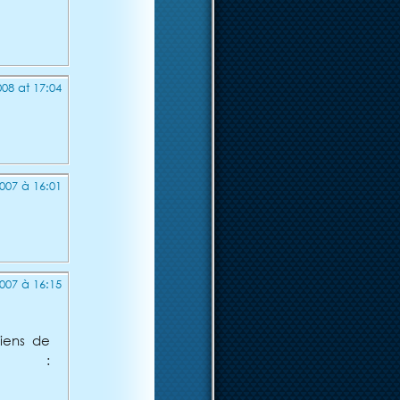
08 at 17:04
007 à 16:01
007 à 16:15
iens de
es :