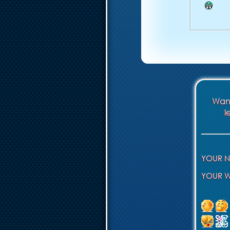
Want
l
YOUR 
YOUR W