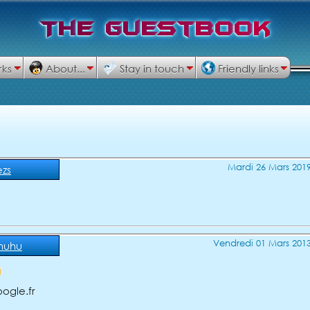
T
h
e
G
u
e
s
t
b
o
o
k
rks
About...
Stay in touch
Friendly links
Mardi 26 Mars 2019
ezs
Vendredi 01 Mars 2013
huhu
ogle.fr