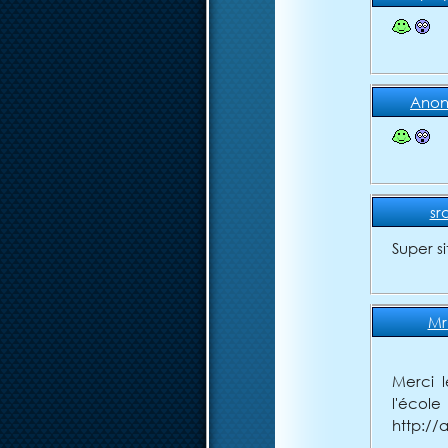
Ano
sr
Super s
Mr
Merci 
l'é
http://