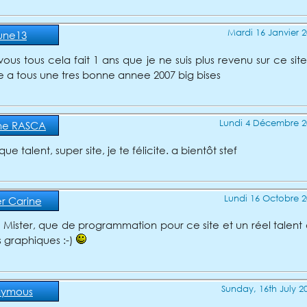
Mardi 16 Janvier 2
une13
vous tous cela fait 1 ans que je ne suis plus revenu sur ce site
e a tous une tres bonne annee 2007 big bises
Lundi 4 Décembre 2
ne RASCA
ue talent, super site, je te félicite. a bientôt stef
Lundi 16 Octobre 2
r Carine
e Mister, que de programmation pour ce site et un réel talent 
 graphiques :-)
Sunday, 16th July 2
nymous