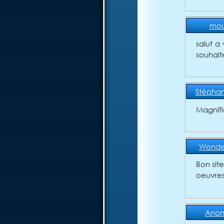
mo
salut a 
souhait
Stépha
Magnifiq
Wonde
Bon sit
oeuvres
Ano