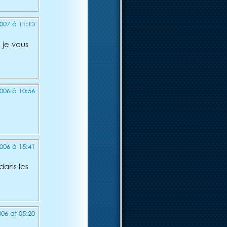
007 à 11:13
 je vous
006 à 10:56
006 à 15:41
dans les
006 at 05:20