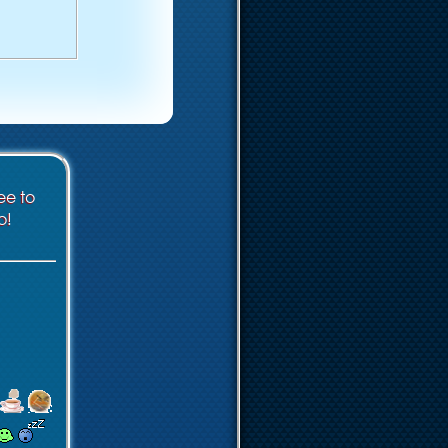
ee to
o!