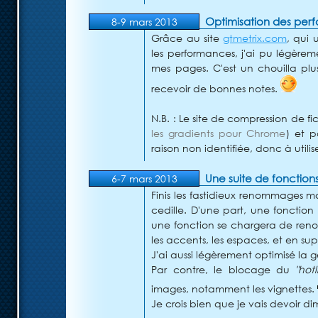
Optimisation des perf
8-9 mars 2013
Grâce au site
gtmetrix.com
, qui 
les performances, j'ai pu légère
mes pages. C'est un chouilla plus 
recevoir de bonnes notes.
N.B. : Le site de compression de fic
les gradients pour Chrome
) et p
raison non identifiée, donc à util
Une suite de fonctions
6-7 mars 2013
Finis les fastidieux renommages ma
cedille. D'une part, une fonction
une fonction se chargera de reno
les accents, les espaces, et en su
J'ai aussi légèrement optimisé la 
Par contre, le blocage du
"hotl
images, notamment les vignettes.
Je crois bien que je vais devoir di