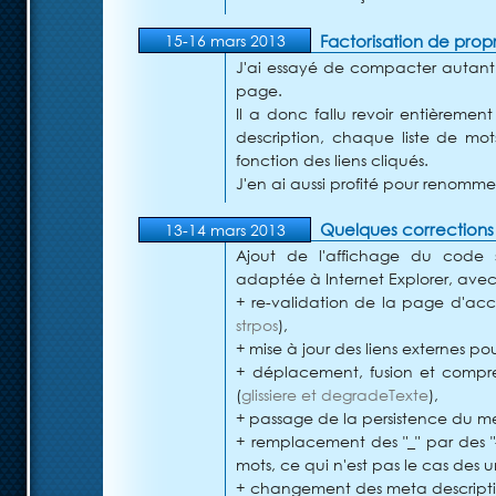
Factorisation de prop
15-16 mars 2013
J'ai essayé de compacter autant q
page.
Il a donc fallu revoir entièremen
description, chaque liste de mots
fonction des liens cliqués.
J'en ai aussi profité pour renommer 
Quelques corrections
13-14 mars 2013
Ajout de l'affichage du code s
adaptée à Internet Explorer, avec
+ re-validation de la page d'accu
strpos
),
+ mise à jour des liens externes po
+ déplacement, fusion et compre
(
glissiere et degradeTexte
),
+ passage de la persistence du m
+ remplacement des "_" par des "-
mots, ce qui n'est pas le cas des 
+ changement des meta descripti