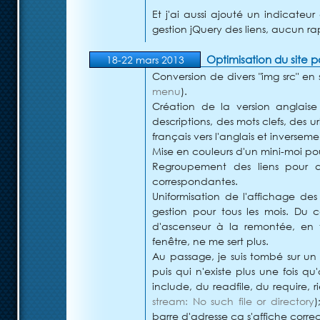
Et j'ai aussi ajouté un indicateu
gestion jQuery des liens, aucun ra
Optimisation du site 
18-22 mars 2013
Conversion de divers "img src" en s
menu
).
Création de la version anglaise
descriptions, des mots clefs, des
français vers l'anglais et inverseme
Mise en couleurs d'un mini-moi po
Regroupement des liens pour aff
correspondantes.
Uniformisation de l'affichage des
gestion pour tous les mois. Du 
d'ascenseur à la remontée, en 
fenêtre, ne me sert plus.
Au passage, je suis tombé sur un 
puis qui n'existe plus une fois q
include, du readfile, du require, ri
stream: No such file or directory
)
barre d'adresse ça s'affiche corre