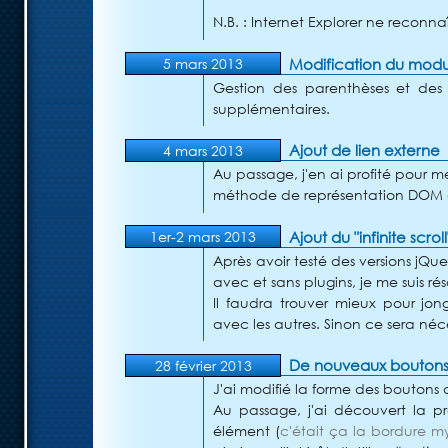
N.B. : Internet Explorer ne reconna
Modification du mod
5 mars 2013
Gestion des parenthèses et des 
supplémentaires.
Ajout de lien externe
4 mars 2013
Au passage, j'en ai profité pour m
méthode de représentation DOM d
Ajout du "infinite scro
1er-2 mars 2013
Après avoir testé des versions jQu
avec et sans plugins, je me suis r
Il faudra trouver mieux pour jong
avec les autres. Sinon ce sera n
De nouveaux boutons 
28 février 2013
J'ai modifié la forme des boutons d
Au passage, j'ai découvert la p
élément (
c'était ça la bordure m