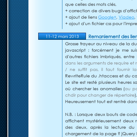
que celles des mots clés,
+ correction de divers bugs d'affi
+ ajout de liens
Google+
,
Viadeo
,
+ ajout d'un fichier css pour l'impre
Remaniement des lie
11-12 mars 2013
Grosse frayeur au niveau de la du
javascript : forcément je me su
d'autres fichiers imbriqués, entre l
dans les arguments de require et 
/ ne suffit pas, il faut fourni
RewriteRule du .htaccess et du ca
Le site est resté plusieurs heures s
où chercher les anomalies (
au pa
chdir pour changer de répertoire
)
Heureusement tout est rentré dans 
N.B. : Lorsque deux bouts de code
affichent mystérieusement deux ré
des deux, après la lecture du f
chargement de la page ? jQuery b