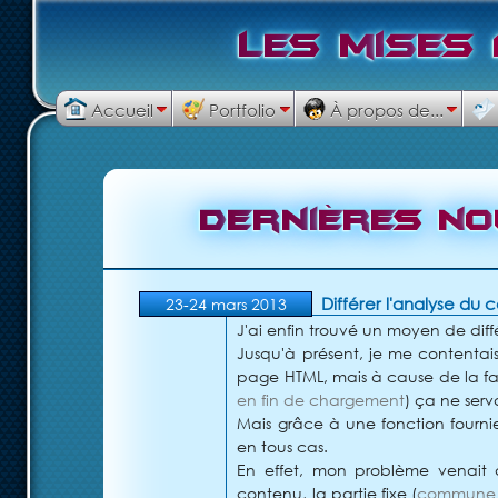
L
e
s
m
i
s
e
s
Accueil
Portfolio
À propos de...
D
e
r
n
i
è
r
e
s
n
o
Différer l'analyse du 
23-24 mars 2013
J'ai enfin trouvé un moyen de dif
Jusqu'à présent, je me contentai
page HTML, mais à cause de la fa
en fin de chargement
) ça ne serva
Mais grâce à une fonction fourn
en tous cas.
En effet, mon problème venait 
contenu, la partie fixe (
commune à