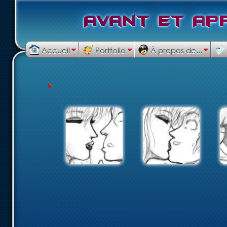
A
v
a
n
t
e
t
A
p
Accueil
Portfolio
À propos de...