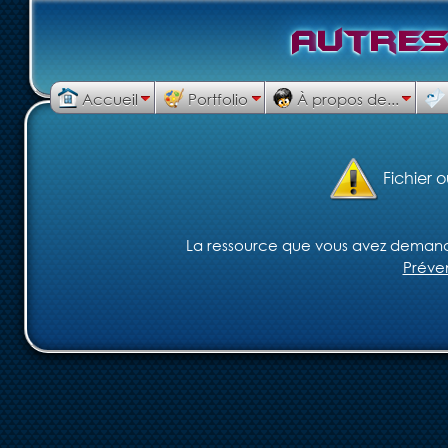
A
u
t
r
e
Accueil
Portfolio
À propos de...
Fichier o
La ressource que vous avez demandé 
Préve