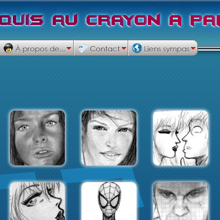
q
u
i
s
a
u
c
r
a
y
o
n
à
p
a
À propos de...
Contact
Liens sympas