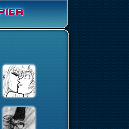
p
i
e
r