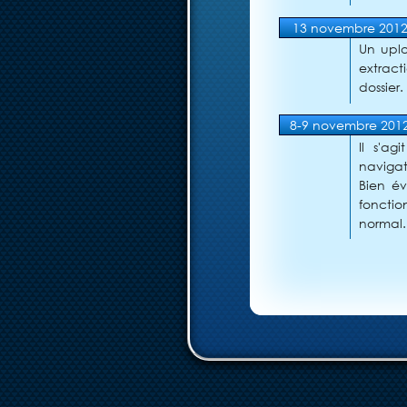
13 novembre 201
Un uplo
extrac
dossier.
8-9 novembre 201
Il s'a
navigat
Bien év
fonctio
normal.