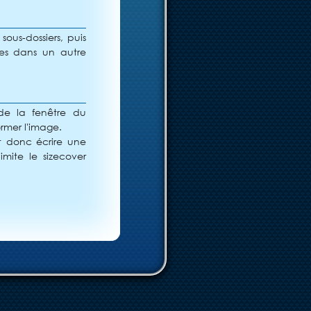
ous-dossiers, puis
tes dans un autre
 de la fenêtre du
rmer l'image.
ut donc écrire une
 imite le sizecover