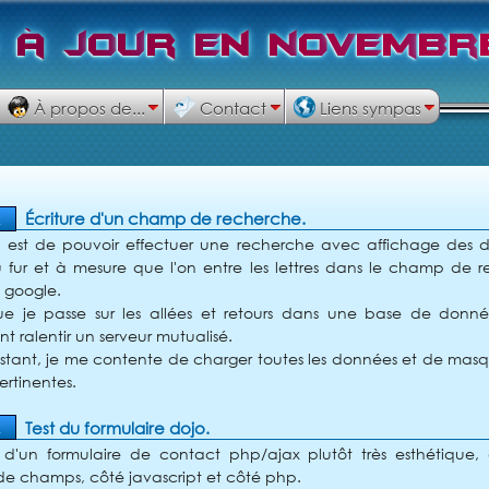
à
j
o
u
r
e
n
n
o
v
e
m
b
r
À propos de...
Contact
Liens sympas
Écriture d'un champ de recherche.
2
êt est de pouvoir effectuer une recherche avec affichage des
u fur et à mesure que l'on entre les lettres dans le champ de
google.
ue je passe sur les allées et retours dans une base de donné
nt ralentir un serveur mutualisé.
instant, je me contente de charger toutes les données et de masq
ertinentes.
Test du formulaire dojo.
2
it d'un formulaire de contact php/ajax plutôt très esthétique
 de champs, côté javascript et côté php.