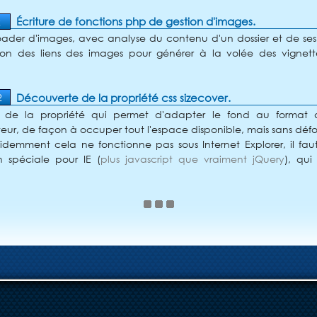
Écriture de fonctions php de gestion d'images.
2
ader d'images, avec analyse du contenu d'un dossier et de ses s
tion des liens des images pour générer à la volée des vignet
Découverte de la propriété css sizecover.
2
git de la propriété qui permet d'adapter le fond au format
eur, de façon à occuper tout l'espace disponible, mais sans défo
idemment cela ne fonctionne pas sous Internet Explorer, il fa
n spéciale pour IE (
plus javascript que vraiment jQuery
), qui