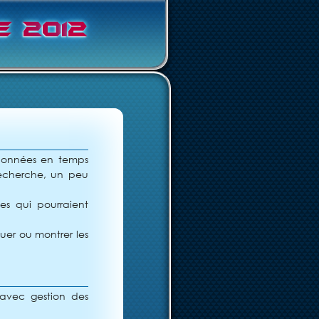
e
2
0
1
2
 données en temps
 recherche, un peu
es qui pourraient
uer ou montrer les
, avec gestion des