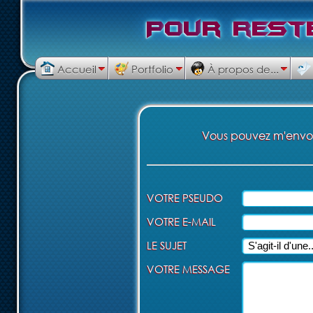
P
o
u
r
r
e
s
t
Accueil
Portfolio
À propos de...
Vous pouvez m'envoye
VOTRE PSEUDO
VOTRE E-MAIL
LE SUJET
VOTRE MESSAGE